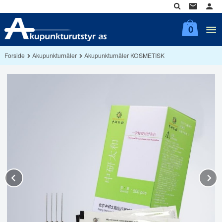
Gå
til
innholdet
0
Forside
Akupunkturnåler
Akupunkturnåler KOSMETISK
Prev
N