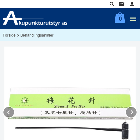
Gå
til
innholdet
0
Forside
Behandlingsartikler
Prev
N