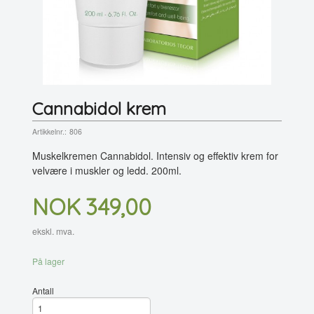
Cannabidol krem
Artikkelnr.:
806
Muskelkremen Cannabidol. Intensiv og effektiv krem for
velvære i muskler og ledd. 200ml.
Pris
NOK
349,00
ekskl. mva.
På lager
Antall