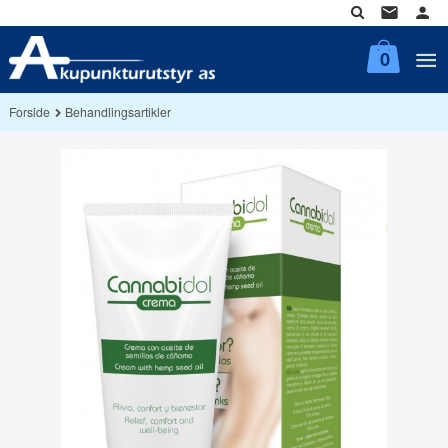
Gå
til
innholdet
0
Forside
Behandlingsartikler