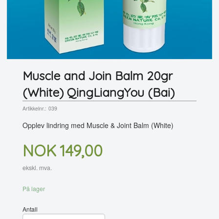
Muscle and Join Balm 20gr
(White) QingLiangYou (Bai)
Artikkelnr.:
039
Opplev lindring med Muscle & Joint Balm (White)
Pris
NOK
149,00
ekskl. mva.
På lager
Antall