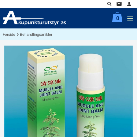
Gå
til
innholdet
0
Forside
Behandlingsartikler